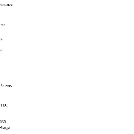
ommittee
orea
re
et
 Group,
ECTEC
635-
ข้อมูล