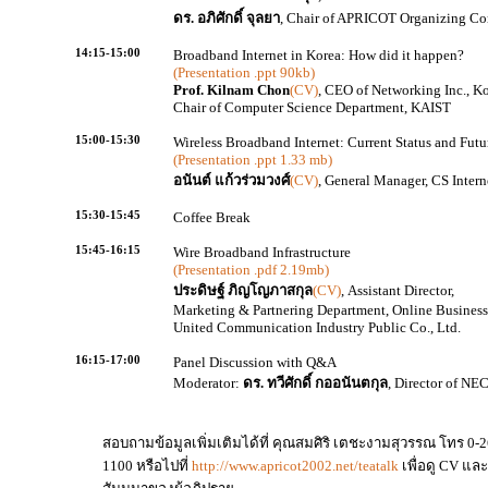
ดร. อภิศักดิ์ จุลยา
, Chair of APRICOT Organizing C
14:15-15:00
Broadband Internet in Korea: How did it happen?
(Presentation .ppt 90kb)
Prof. Kilnam Chon
(CV)
, CEO of Networking Inc., K
Chair of Computer Science Department, KAIST
15:00-15:30
Wireless Broadband Internet: Current Status and Futu
(Presentation .ppt 1.33 mb)
อนันต์ แก้วร่วมวงศ์
(CV)
, General Manager, CS Intern
15:30-15:45
Coffee Break
15:45-16:15
Wire Broadband Infrastructure
(Presentation .pdf 2.19mb)
ประดิษฐ์ ภิญโญภาสกุล
(CV)
, Assistant Director,
Marketing & Partnering Department, Online Business
United Communication Industry Public Co., Ltd.
16:15-17:00
Panel Discussion with Q&A
Moderator:
ดร. ทวีศักดิ์ กออนันตกุล
, Director of N
สอบถามข้อมูลเพิ่มเติมได้ที่ คุณสมศิริ เตชะงามสุวรรณ โทร 0-2
1100 หรือไปที่
http://www.apricot2002.net/teatalk
เพื่อดู CV และ