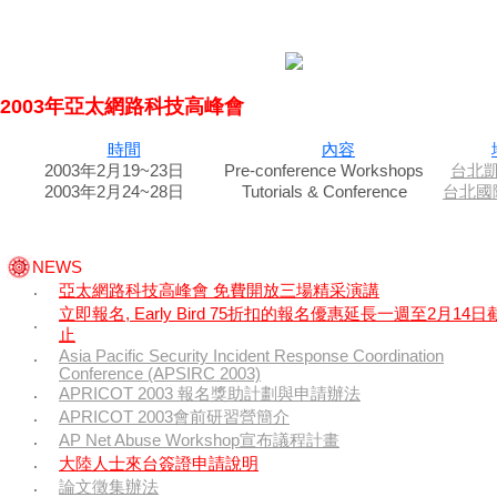
2003年亞太網路科技高峰會
時間
內容
2003年2月19~23日 Pre-conference Workshops
台北
2003年2月24~28日 Tutorials & Conference
台北國
NEWS
亞太網路科技高峰會 免費開放三場精采演講
‧
立即報名, Early Bird 75折扣的報名優惠延長一週至2月14日
‧
止
Asia Pacific Security Incident Response Coordination
‧
Conference (APSIRC 2003)
APRICOT 2003 報名獎助計劃與申請辦法
‧
APRICOT 2003會前研習營簡介
‧
AP Net Abuse Workshop宣布議程計畫
‧
大陸人士來台簽證申請說明
‧
論文徵集辦法
‧