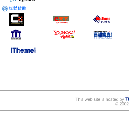
媒體贊助
This web site is hosted by
© 2002