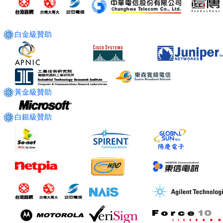
白金級贊助
黃金級贊助
白銀級贊助